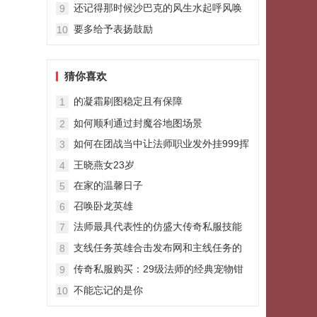
我们不合
还记得那时候沙巴克的风生水起呼风唤
9
雨吗？
要多给予表扬鼓励
10
猜你喜欢
的凝霜刷图稳定且有保障
1
如何顺利通过封魔谷地图场景
2
如何在团战当中让法师职业发外挂999挥
3
力量
王晓燕女23岁
4
在家的温馨日子
5
召唤卧龙英雄
6
法师最具代表性的仿盛大传奇私服技能
7
有哪些
支线任务英雄合击发布网和主线任务的
8
区别介绍
传奇私服购买：29级法师的经典宠物钳
9
虫
不能忘记的是你
10