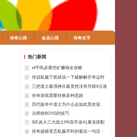
传奇心得
会员心得
传奇名字
热门新闻
sf平民必看挖矿赚钱全攻略
1
传说私服下面就说一下破解解开幸运时
2
间周期的
三把道士最强神兵最竟然没有升级9点道
3
术的
传奇游戏需要转换多种思路
4
历代版本中道士为什么会如此受欢迎
5
法师抢BOSS的技巧
6
9区炎火三大战士PK高手攻41屠龙搭配
7
麻戒超强悍
传奇超级变态私服开时的最后一句话：
8