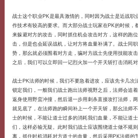
战士这个职业PK是最具激情的，同时因为战士是近战职
作技术有较高的要求。而大部分战士玩家在PK的时候，
来躲避对方的攻击，同时抓住机会攻击对方，这样的跑
击，但是也会延误战机，让对方将血量补满了。战士同职
势，那幺就必须围着对方走，骗对方战士先使用技能攻
之后，我们可以立即回一记烈火加一个开天斩打击消耗
战士PK法师的时候，我们不要急着进攻，应该先卡几次
锁定我们，一般我们战士跑出法师视野之后，法师会追
返身使用野蛮冲撞，然后退一步用刺杀直接攻打法师，
就见底了，在法师跑的瞬间补上一个开天斩，那幺法师不
士的时候，不能让道士过多的消耗我们血量，不能让道
们，这样必输无疑。此时我们战士应该围绕道士做不规
离，抓住时机消耗对方道士的血量，然后采用PK法师的