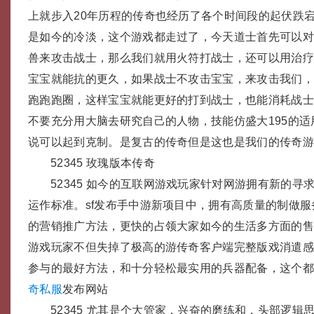
上就步入20年历程的传奇也经历了各个时间段的起伏跌
是如今的冷淡，这个游戏都走过了，今天道士首先可以
兽来攻击战士，那么我们就用火符打战士，还可以用治
宝宝就能抗的更久，如果战士不攻击宝宝，来攻击我们
跑跑跑圈，这样宝宝就能更好的打到战士，也能消耗战
不要充分用大脑去研究自己的人物，技能仿盛大195的
说可以起到克制。是复古的传奇但是这也是我们的传奇游戏
52345 玫瑰版本传奇
52345 如今的互联网游戏玩家针对网游拥有新的寻
运作标准。sf发布手中游新项目中，拥有高质量的制做
的营销推广方法，更快的占领大家如今的生活多方面的
游戏玩家不但失掉了极高的游传奇客户端完整版戏消遣
参与的最好方法，和十分轻松最实用的兵器配备，这个
奇私服
发布网站
52345 尤其是个大管家，兴奋的磨练和，头部逻辑