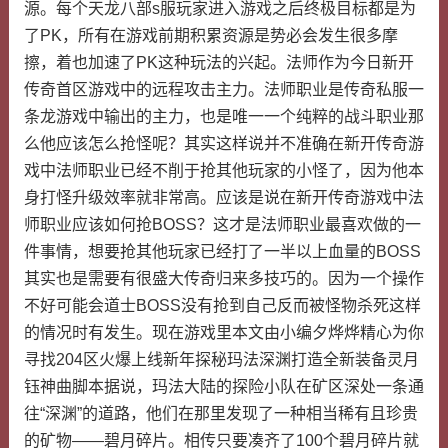
源。每个天龙八部s服玩家进入游戏之后终极目标都是为
了PK，所有在游戏前期积累资源是势必会发生很多摩
擦，着也加速了PK这种玩法的兴起。法师作为今日新开
传奇首区游戏中的远程攻击主力。法师职业是传奇私服一
条龙游戏中输出的主力，也是唯一一个纯粹的战斗职业那
么他应该怎么抢怪呢？其实这样说并不准确在新开传奇游
戏中法师职业已经不削于抢其他玩家的小怪了，因为他本
身打怪升级效率就非常高。应该是说在新开传奇游戏中法
师职业应该如何抢BOSS？这才是法师职业最喜欢做的一
件事情，想要抢其他玩家已经打了一半以上血量的BOSS
其实也是需要有很盛大传奇归来多技巧的。因为一个操作
不好可能会道士BOSS没有抢到自己反而被怪物杀死这样
的情况时有发生。现在游戏里本文由小编夕烨烨精心为你
寻找204区火爆上线新年探秘玛法深渊打造全新装备灵月
钰神曲脚本据说，玛法大陆的探险小队在矿区深处一条通
往“深渊”的道路，他们在那里发现了一种相当稀有且珍贵
的矿物——碧月碎片。相传只要凑齐了100个碧月碎片就