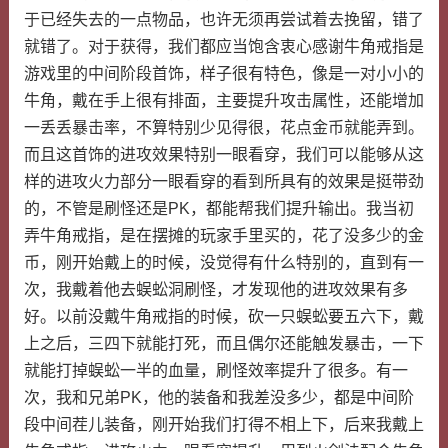
于已经失去的一点物品，也许无须再尝试着去挽留，错了
就错了。对于获得，我们都应当饱含衷心感谢牛角戒指是
游戏里的中间阶段首饰，样子很有特色，像是一对小小的
牛角，戴在手上很有排面，主要提升攻击属性，还能增加
一丢丢暴击率，不算特别少见得很，花点金币就能弄到。
而且这首饰的进攻效果特别一眼看穿，我们可以能够从这
样的进攻火力部分一眼看穿的看到所具有的效果是挺带劲
的，不管是刷怪还是PK，都能帮我们提升输出。我当初
弄牛角戒指，是在摆摊的玩家手里买的，花了没多少的金
币，刚开始戴上的时候，没觉得有什么特别的，直到有一
次，我戴着他去蜈蚣洞刷怪，才发现他的进攻效果有多
好。以前没戴牛角戒指的时候，砍一只蜈蚣要五六下，戴
上之后，三四下就能打死，而且偶尔还能触发暴击，一下
就能打掉蜈蚣一半的血量，刷怪效率提升了很多。有一
次，我和兄弟PK，他的装备和我差没多少，都是中间阶
段中间茬儿装备，刚开始我们打得不相上下，后来我戴上