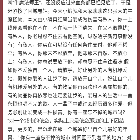
叫“牛魔法师王”，还没反应过来血条都已经见底了，于是
赶紧按了回城卷轴。今天小编就和大家聊聊这只强大的牛
魔怪物。本文由小编莫红凤当爱成为伤害有私人，你一上
线便会看他在不在，不在就一阵子遗失，在又不敢搅扰；
有私人，你老是忍不住去看他空间，纵然啥子新奇事都没
有；有私人，你实在可以没有任何条件支付，他却不稀
罕；有私人，你那末不忍放弃，他却那末自然、不放心
上；有私人，你总说要放下他，却总忍不住拿往返味.假
如你不爱独自一个人，请放手，好让另外的人有机缘爱
她。假如你爱的人让步了你，请放开自个儿，好让自个儿
有机缘爱另外的人。有的物品你再喜欢也不会属於你的，
有的物品你再依恋也注定要让步的，爱是人的生活中一首
永恒也唱不完的歌。人一辈子中或许会经历很多种爱，但
务必别让爱变成一种损害。你有一座忘不掉的城市吗？
“对一个城市的依恋，实际上只是依恋那边的上下团结
事，更多的，是沉淀在那一个城通称里自个儿最好的年
景。” 你有一座忘不掉的城市.时间回不到着手的地方：对