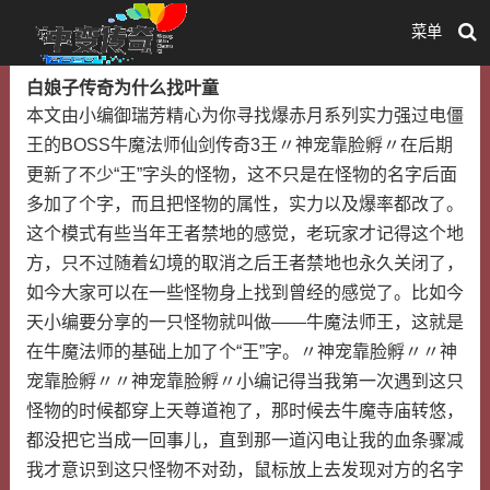
菜单
白娘子传奇为什么找叶童
本文由小编御瑞芳精心为你寻找爆赤月系列实力强过电僵
王的BOSS牛魔法师仙剑传奇3王〃神宠靠脸孵〃在后期
更新了不少“王”字头的怪物，这不只是在怪物的名字后面
多加了个字，而且把怪物的属性，实力以及爆率都改了。
这个模式有些当年王者禁地的感觉，老玩家才记得这个地
方，只不过随着幻境的取消之后王者禁地也永久关闭了，
如今大家可以在一些怪物身上找到曾经的感觉了。比如今
天小编要分享的一只怪物就叫做——牛魔法师王，这就是
在牛魔法师的基础上加了个“王”字。〃神宠靠脸孵〃〃神
宠靠脸孵〃〃神宠靠脸孵〃小编记得当我第一次遇到这只
怪物的时候都穿上天尊道袍了，那时候去牛魔寺庙转悠，
都没把它当成一回事儿，直到那一道闪电让我的血条骤减
我才意识到这只怪物不对劲，鼠标放上去发现对方的名字