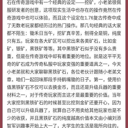
石在传奇游戏中有一个经典的设定——挖矿，小老弟很佩
服研发者的创意，这项现实生活中也存在的操作竟然在传
奇游戏中也可以体验，而且这个设定在1.76复古传奇中成
了无数老玩家都经历过的热门操作。那几句经典的话大家
都不陌生：锄禾日当午，挖矿真辛苦，刨得全是铜，纯度
只有五。玩家在各大矿区可以挖出来各类矿石，比如金
矿，银矿，黑铁矿等等。其中黑铁矿石似乎没有多么贵
重，但是在传奇游戏中却有着重要的地位。就是这平平无
奇的矿石成为传奇私服中玩家变强的重要道具之一，今天
小老弟就和大家聊聊黑铁矿石，各位老伙计跟随小老弟文
章，咱们一起回味那段手持鹤嘴锄的日子。第一，使用价
值黑铁矿石不仅可以去换金币，而且还是升级兵器的重要
材料之一，对于传奇玩家而言这才是最重要的价值。当年
大家挖到黑铁矿石的时候甚至比挖到金矿还要开心，因为
自己可以升级兵器了，就算自己不用卖给其他玩家也是不
少的收获，并且黑铁矿石的纯度越高价值本文由小编刘添
智军训趣事开始上大一了，大学生的生活是我所向往的，