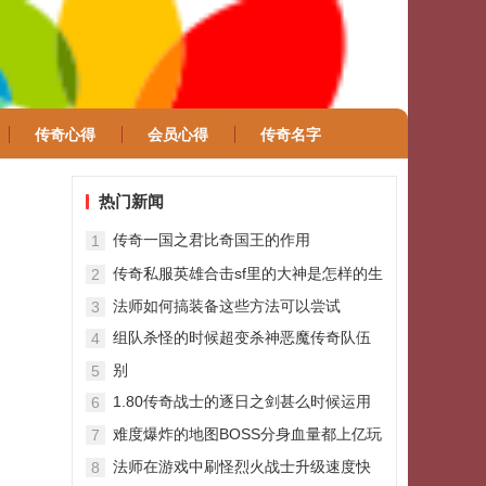
传奇心得
会员心得
传奇名字
热门新闻
传奇一国之君比奇国王的作用
1
传奇私服英雄合击sf里的大神是怎样的生
2
存
法师如何搞装备这些方法可以尝试
3
组队杀怪的时候超变杀神恶魔传奇队伍
4
成员数量不宜过多
别
5
1.80传奇战士的逐日之剑甚么时候运用
6
最好
难度爆炸的地图BOSS分身血量都上亿玩
7
家却络绎不绝
法师在游戏中刷怪烈火战士升级速度快
8