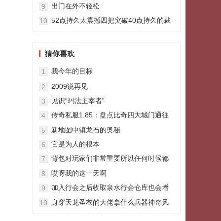
原因
出门在外不轻松
9
52点持久太震撼四把突破40点持久的裁
10
决之杖
猜你喜欢
我今年的目标
1
2009说再见
2
见识“玛法主宰者”
3
传奇私服1.85：盘点比奇四大城门通往
4
的经典地图你还记得吗
新地图中镇龙石的奥秘
5
它是为人的根本
6
背包对玩家们非常重要所以任何时候都
7
需要做好热血江湖自动打怪预留
哎呀我的这一天啊
8
加入行会之后收取泉水行会仓库也会增
9
176天下毁灭版本加泉水
身穿天龙圣衣的大佬拿什么兵器神奇风
10
云有攻42屠龙