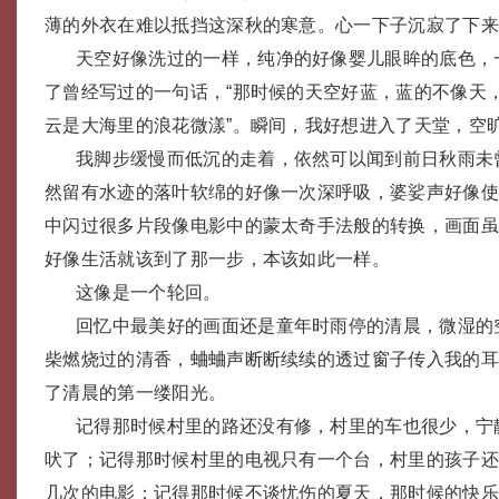
薄的外衣在难以抵挡这深秋的寒意。心一下子沉寂了下
天空好像洗过的一样，纯净的好像婴儿眼眸的底色，
了曾经写过的一句话，“那时候的天空好蓝，蓝的不像天
云是大海里的浪花微漾”。瞬间，我好想进入了天堂，空
我脚步缓慢而低沉的走着，依然可以闻到前日秋雨未
然留有水迹的落叶软绵的好像一次深呼吸，婆娑声好像
中闪过很多片段像电影中的蒙太奇手法般的转换，画面
好像生活就该到了那一步，本该如此一样。
这像是一个轮回。
回忆中最美好的画面还是童年时雨停的清晨，微湿的
柴燃烧过的清香，蛐蛐声断断续续的透过窗子传入我的
了清晨的第一缕阳光。
记得那时候村里的路还没有修，村里的车也很少，宁
吠了；记得那时候村里的电视只有一个台，村里的孩子
几次的电影；记得那时候不谈忧伤的夏天，那时候的快