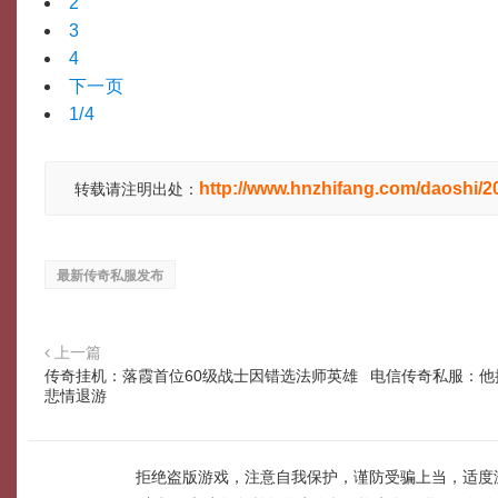
2
3
4
下一页
1/4
http://www.hnzhifang.com/daoshi/
转载请注明出处：
最新传奇私服发布
上一篇
传奇挂机：落霞首位60级战士因错选法师英雄
电信传奇私服：他
悲情退游
拒绝盗版游戏，注意自我保护，谨防受骗上当，适度