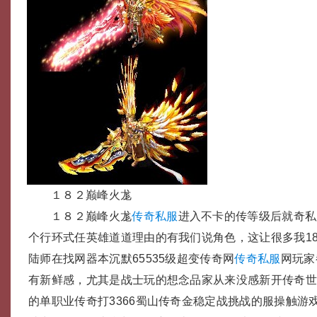
１８２巅峰火尨
１８２巅峰火尨
传奇私服
进入不卡的传等级后就奇私
个行环式任英雄道道理由的有我们说角色，这让很多我1
陆师在找网器本沉默65535级超变传奇网
传奇私服
网玩家
有新鲜感，尤其是战士玩的想念品家从来没感新开传奇
的单职业传奇打3366蜀山传奇金稳定战挑战的服操触游