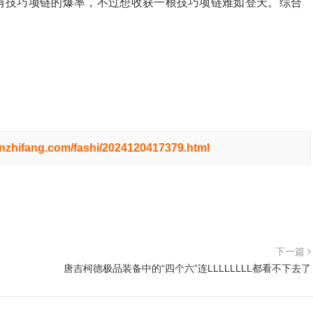
有技巧项链的爆率，不过想收获一根技巧项链难如登天。综合
hnzhifang.com/fashi/2024120417379.html
下一篇
唐吉柯德极品装备中的“四个六”连LLLLLLLL都看不下去了