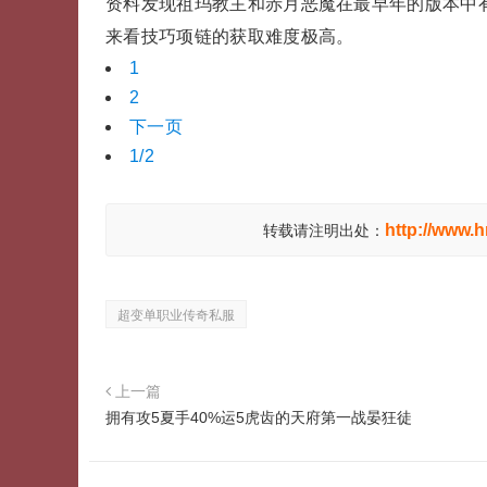
资料发现祖玛教主和赤月恶魔在最早年的版本中
来看技巧项链的获取难度极高。
1
2
下一页
1/2
http://www.
转载请注明出处：
超变单职业传奇私服
上一篇
拥有攻5夏手40%运5虎齿的天府第一战晏狂徒