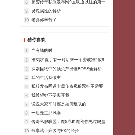
超变传奇私服发布网9区联通以往的第一
8
战士玉环2998
灵魂属性的解析
9
老婆你辛苦了
10
猜你喜欢
当有钱的时
1
准3攻9夏手有一对后来一个变成准2攻9
2
咋回事
探索怪物中的顶尖产出怪BOSS全解析
3
我的生活我做主
4
私服发布网道士需传奇私服双挂不需要
5
那麼积极主动地杀怪赚钱
我希望她不要离开我
6
说说大家平时都是如何组队的
7
一起走过那风雨
8
传奇私服联盟：魔9赤血魔剑你见过吗盘
9
点三把绝版魔9神兵
分享武士升级与PK的经验
10