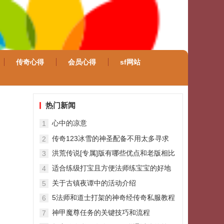
传奇心得
会员心得
sf网站
热门新闻
心中的凉意
1
传奇123冰雪的神圣配备不用太多寻求
2
洪荒传说[专属]版有哪些优点和老版相比
3
又有
适合练级打宝且方便法师练宝宝的好地
4
点崎路
关于古镇夜谭中的活动介绍
5
5法师和道士打架的神奇经传奇私服教程
6
历
神甲魔尊任务的关键技巧和流程
7