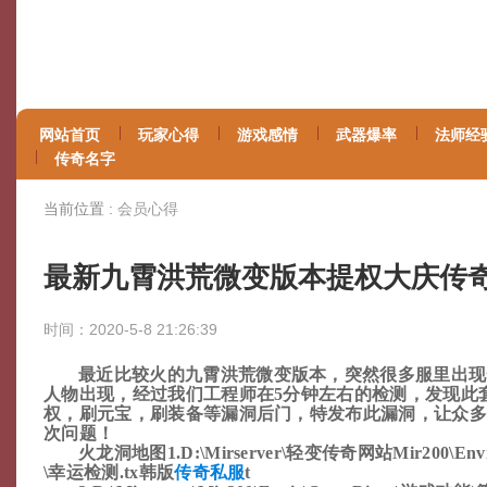
网站首页
玩家心得
游戏感情
武器爆率
法师经
传奇名字
当前位置 :
会员心得
最新九霄洪荒微变版本提权大庆传
时间：2020-5-8 21:26:39
最近比较火的九霄洪荒微变版本，突然很多服里出现
人物出现，经过我们工程师在5分钟左右的检测，发现此
权，刷元宝，刷装备等漏洞后门，特发布此漏洞，让众多
次问题！
火龙洞地图1.D:\Mirserver\轻变传奇网站Mir200\Envi
\幸运检测.tx韩版
传奇私服
t