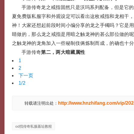
手游传奇龙之戒指固然只是沃玛系列配备，但是它的
夏免费版私服字和外观设定可以看出这枚戒指和龙相干
神！大家还想起前段时间小编分享的龙之手镯吗？它是
睛做的，那么龙之戒指是用暗之触龙神的甚么部位做的
之触龙神的龙角加入一些秘制伎俩炼制而成，的确也十
手游传奇
第二，两大暗藏属性
1
2
下一页
1/2
http://www.hnzhifang.com/vip/20
转载请注明出处：
od找传奇私服基址教程