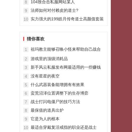
104致合击私服网站某人
8
法师如何对付赖皮的道士?
9
实力强大的199皓月传奇道士高颜值套装
10
通云套装
猜你喜欢
祖玛教主能够召唤小怪来帮助自己战合
1
击sf斗
游戏里的顶级消耗品
2
新手风云私服发布网最适用的一些赚钱
3
的手法
没有星星的夜空
4
什么武器装备能增拥有有效果
5
蛮荒沼泽位置调整下的生存博弈
6
战士打闪电僵尸的技巧方法
7
最保值的道具出炉
8
它是为人的根本
9
最适合穿戴复活戒指的职业还是战士
10