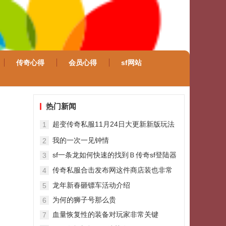
传奇心得
会员心得
sf网站
热门新闻
超变传奇私服11月24日大更新新版玩法
1
全解析（上）
我的一次一见钟情
2
sf一条龙如何快速的找到Ｂ传奇sf登陆器
3
ＯＳＳ
传奇私服合击发布网这件商店装也非常
4
好用
龙年新春砸镖车活动介绍
5
为何的狮子号那么贵
6
血量恢复性的装备对玩家非常关键
7