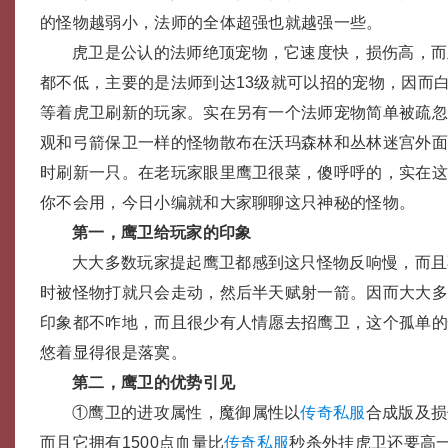
的怪物越弱小，法师的全体超强也就越强一些。
虎卫是公认的法师绝顶宠物，它速度快，损伤高，而
都不低，主要的是法师到达13级就可以招的宠物，因而
等着虎卫刷新的玩家。实在另有一个法师宠物简单被疏
观和弓箭保卫一样的怪物散布在沃玛森林和丛林迷宫外面
时刷新一只。在老玩家眼里鹰卫很菜，傻呼呼的，实在
你不会用，今日小编就和大家聊聊这只神秘的怪物。
第一，鹰卫给玩家的印象
大大多数玩家提起鹰卫都感到这只怪物反响慢，而且
时被怪物打就只会走动，然后半天赋射一箭。因而大大
印象都不咋地，而且很少有人情愿去招鹰卫，这个孤单
悠着显得很是落寞。
第二，鹰卫的优势引见
①鹰卫的进攻属性，魔御属性以
传奇私服
合成版及损
而且它拥有1500点血量比
传奇私服
秒杀外挂虎卫还要高