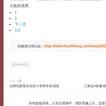
方面的优势。
1
2
下一页
1/2
http://www.hnzhifang.com/wuqi/2
转载请注明出处：
蓝月传奇176
上一篇
法师玩家最实在的小首饰生铁戒指
三根运4影象
拒绝盗版游戏，注意自我保护，谨防受骗上当，适度