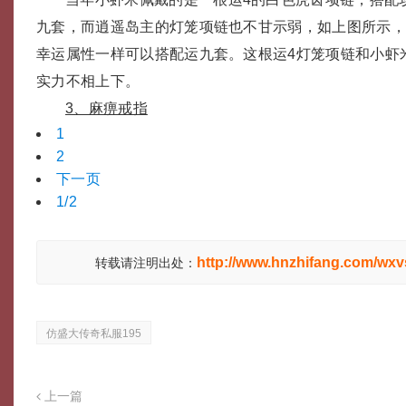
九套，而逍遥岛主的灯笼项链也不甘示弱，如上图所示，
幸运属性一样可以搭配运九套。这根运4灯笼项链和小虾
实力不相上下。
3、麻痹戒指
1
2
下一页
1/2
http://www.hnzhifang.com/wxv
转载请注明出处：
仿盛大传奇私服195
上一篇