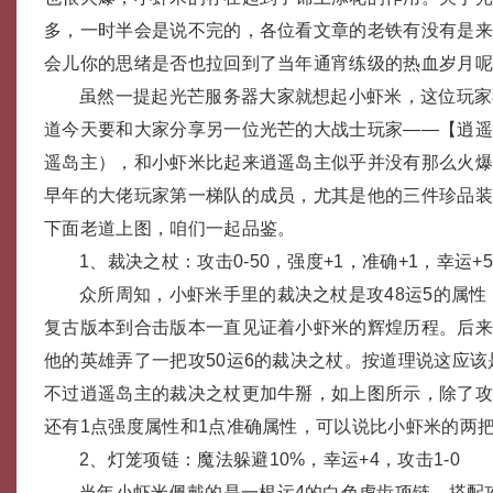
多，一时半会是说不完的，各位看文章的老铁有没有是
会儿你的思绪是否也拉回到了当年通宵练级的热血岁月
虽然一提起光芒服务器大家就想起小虾米，这位玩家
道今天要和大家分享另一位光芒的大战士玩家——【逍遥
遥岛主），和小虾米比起来逍遥岛主似乎并没有那么火
早年的大佬玩家第一梯队的成员，尤其是他的三件珍品
下面老道上图，咱们一起品鉴。
1、裁决之杖：攻击0-50，强度+1，准确+1，幸运+5
众所周知，小虾米手里的裁决之杖是攻48运5的属
复古版本到合击版本一直见证着小虾米的辉煌历程。后
他的英雄弄了一把攻50运6的裁决之杖。按道理说这应
不过逍遥岛主的裁决之杖更加牛掰，如上图所示，除了攻
还有1点强度属性和1点准确属性，可以说比小虾米的两
2、灯笼项链：魔法躲避10%，幸运+4，攻击1-0
当年小虾米佩戴的是一根运4的白色虎齿项链，搭配攻