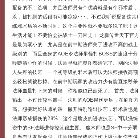
配备的不二选项，并且法师另有个优势就是有个邪术盾
杀，被打到的话很有可能凉凉~~~。 ​不过我听说配备这其
练邪术盾的不断时间。这个主要性就不要我多说了吧！这样
生活才能！不要怕会被战士一刀带走！ 龙腾传世天下官
是最为弱小的，尤其是在前中期法师关于进攻不高的战
级别的。而且全身的AOE令法师刷怪打BOSS的速度十
哼哧清小怪的时候，法师早就把舆图都清完了。别的法
人头疼的技艺，一个初等级的邪术盾可认为法师接收高
么轻松就被秒掉。在前中期玩家的攻击力少有能直接秒
法师血量打下来的时候，你相似也已然死了。 首先，法
输出，不过比较弓箭手，法师的AOE损伤更足，在刷图
高。想要玩好法师的话，撇开特别输出技艺，邪术盾也
法师形成损伤的28%，这个是脆皮的进攻技艺，可以洗练
说中的SF法师进修控蓝很主要。 魔术师也是SF中十分
是当有队友配合时，法师所能形成的损伤上限远超你想