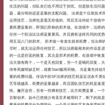
生活的问题，但队友们也不用过于担忧。但是除生活问
题，最分明的还是蓝量的支配问题。 法师是个仅靠技术
运用技艺，法师也是毫无价值的。而且无论何处个游戏
要耗费蓝量的，即我们所称的邪术值。在游戏中，法师
任何一个职业比法师蓝量要高。并且拥有这样共同的优
用五花八门的邪术。 邪术值一有发生就有耗费，当法师
尽时，就无法运用任何技艺，所以法师最根本的作业是
的一点是控蓝的恢复，其次是邪术的耗费。在游戏中恢复
法大致有两个，一个是天然回复，另一个是喝药回复，
传奇死服明缺乏时，就要Start服用药物。 当蓝量失掉
量的耗费问题。传说中的SF法师的技艺耗蓝近况各不类
艺等级越高，耗费的蓝量越多，而且团队技艺的耗蓝速
快。撇开这些，另有一些稀有技艺，比方耗费蓝量，一
言裂创术。如今已然很少有圣言术被用到了，剩下的就
魔盾的耗费蓝分为两部分，一个是运用技艺本身所需的