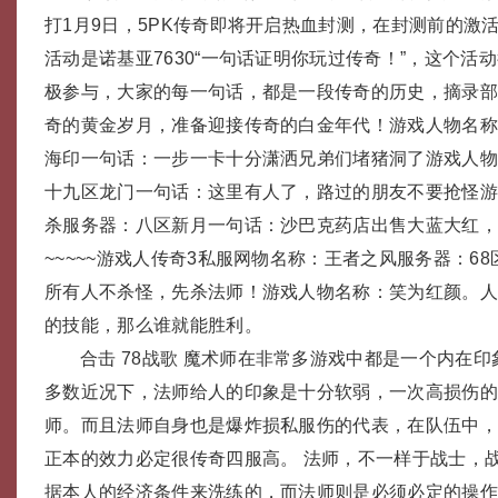
打1月9日，5PK传奇即将开启热血封测，在封测前的激
活动是诺基亚7630“一句话证明你玩过传奇！”，这个活
极参与，大家的每一句话，都是一段传奇的历史，摘录
奇的黄金岁月，准备迎接传奇的白金年代！游戏人物名称
海印一句话：一步一卡十分潇洒兄弟们堵猪洞了游戏人
十九区龙门一句话：这里有人了，路过的朋友不要抢怪
杀服务器：八区新月一句话：沙巴克药店出售大蓝大红
~~~~~游戏人传奇3私服网物名称：王者之风服务器：6
所有人不杀怪，先杀法师！游戏人物名称：笑为红颜。
的技能，那么谁就能胜利。
合击 78战歌 魔术师在非常多游戏中都是一个内在
多数近况下，法师给人的印象是十分软弱，一次高损伤
师。而且法师自身也是爆炸损私服伤的代表，在队伍中
正本的效力必定很传奇四服高。 法师，不一样于战士，
据本人的经济条件来洗练的，而法师则是必须必定的操